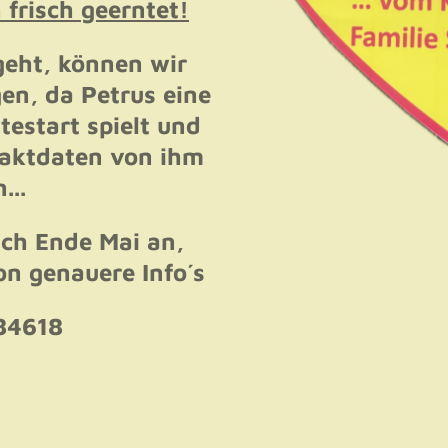
 frisch geerntet!
eht, können wir
gen, da Petrus eine
testart spielt und
taktdaten von ihm
...
ach Ende Mai an,
hon genauere Info´s
84618